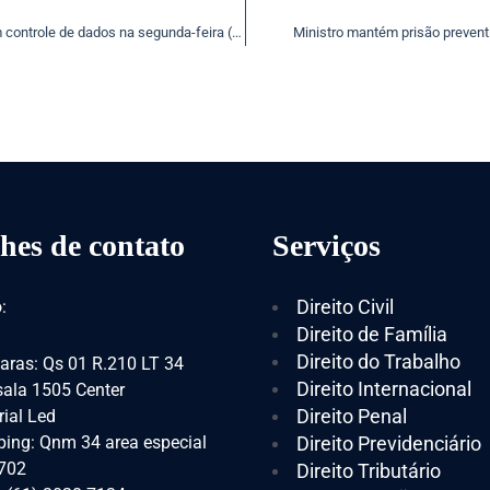
Órgãos públicos, especialistas e sociedade civil discutem controle de dados na segunda-feira (10)
Ministro mantém prisão prevent
hes de contato
Serviços
Direito Civil
:
Direito de Família
Direito do Trabalho
aras: Qs 01 R.210 LT 34
Direito Internacional
 sala 1505 Center
Direito Penal
ial Led
ing: Qnm 34 area especial
Direito Previdenciário
 702
Direito Tributário