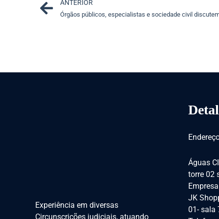
Prev
ANTERIOR
Detal
Endereço
Águas Cl
torre 02
Empresar
JK Shopp
Experiência em diversas
01- sala
Circunscrições judiciais, atuando