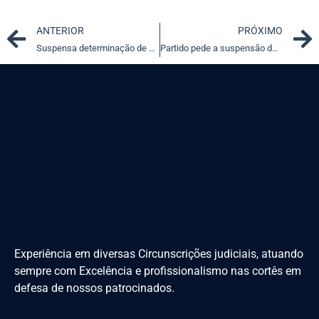
Prev
ANTERIOR
PRÓXIMO
Suspensa determinação de divulgação de dados de renúncias fiscais e contrapartidas de empresas em MG
Partido pede a suspensão de decreto que alterou composição de conselho deliberativo do Fundo Nacional do Meio Ambiente
Experiência em diversas Circunscrições judiciais, atuando
sempre com Excelência e profissionalismo nas cortês em
defesa de nossos patrocinados.