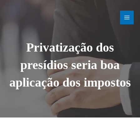
Ir
MAI
para
o
MEN
conteúdo
Privatização dos
presídios seria boa
aplicação dos impostos