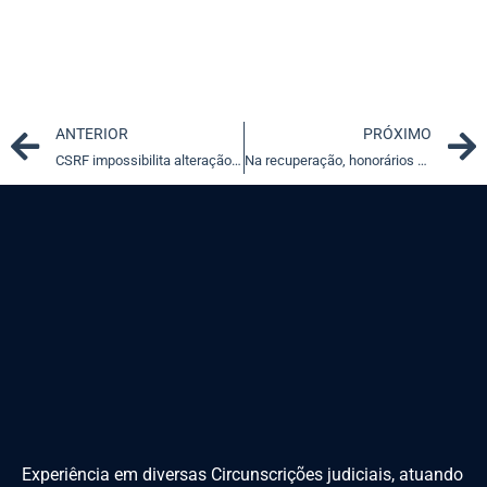
Prev
ANTERIOR
PRÓXIMO
CSRF impossibilita alteração da tributação no curso do processo
Na recuperação, honorários de contador têm preferência de pagamento
Experiência em diversas Circunscrições judiciais, atuando