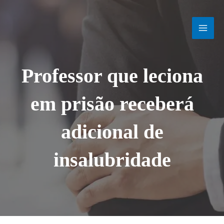
Ir
MAI
para
o
MEN
conteúdo
Professor que leciona
em prisão receberá
adicional de
insalubridade