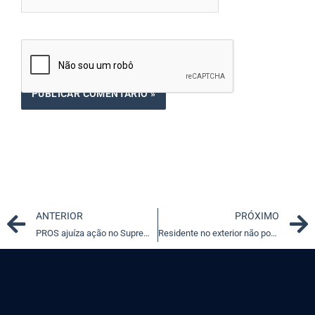
Prev
ANTERIOR
PRÓXIMO
PROS ajuíza ação no Supremo para impedir abate de animais apreendidos
Residente no exterior não pode ter tributação diferenciada