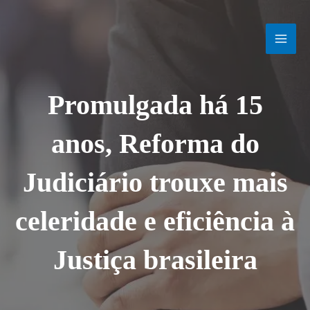
Ir
MAI
para
o
MEN
conteúdo
Promulgada há 15
anos, Reforma do
Judiciário trouxe mais
celeridade e eficiência à
Justiça brasileira