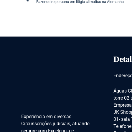
Fazendeiro peruano em litígio climático na Alemanha
Detal
Endereço
Águas Cl
torre 02
Empresar
JK Shopp
Experiência em diversas
01- sala
Circunscrições judiciais, atuando
Telefone
sempre com Excelência e