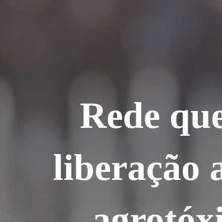
Ir
para
o
conteúdo
Rede que
liberação 
agrotóxi