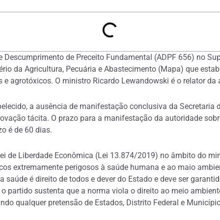
 de Descumprimento de Preceito Fundamental (ADPF 656) no Sup
ério da Agricultura, Pecuária e Abastecimento (Mapa) que estab
tes e agrotóxicos. O ministro Ricardo Lewandowski é o relator da
belecido, a ausência de manifestação conclusiva da Secretaria
ovação tácita. O prazo para a manifestação da autoridade sobre 
o é de 60 dias.
 Lei de Liberdade Econômica (Lei 13.874/2019) no âmbito do mi
micos extremamente perigosos à saúde humana e ao maio ambient
 saúde é direito de todos e dever do Estado e deve ser garantid
o partido sustenta que a norma viola o direito ao meio ambiente 
ndo qualquer pretensão de Estados, Distrito Federal e Municíp