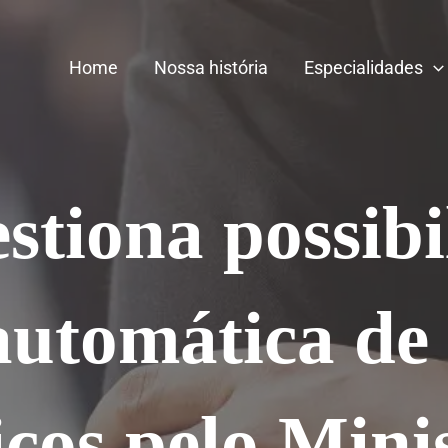
Home
Nossa história
Especialidades
stiona possibi
automática de 
cos pelo Mini