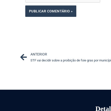
Prev
ANTERIOR
STF vai decidir sobre a proibição de foie gras por municíp
Detal