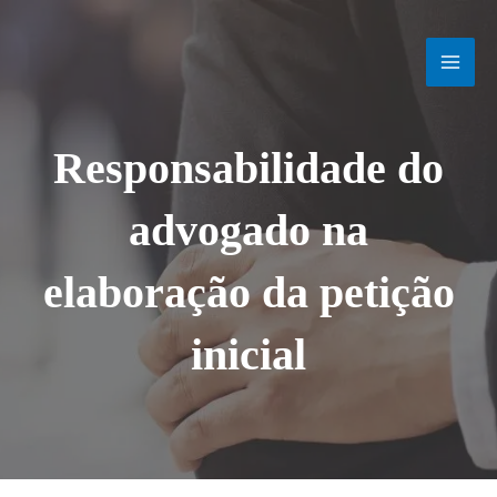
Ir
MAI
para
o
MEN
conteúdo
Responsabilidade do
advogado na
elaboração da petição
inicial