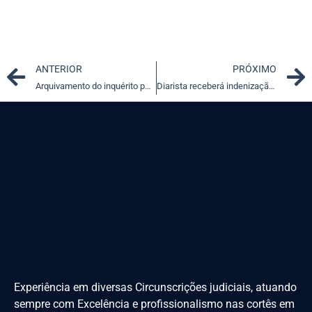
Prev
ANTERIOR
PRÓXIMO
Arquivamento do inquérito policial e controle ministerial
Diarista receberá indenização após acusação infundada de furto
Experiência em diversas Circunscrições judiciais, atuando
sempre com Excelência e profissionalismo nas cortês em