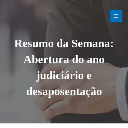
Ir
MAI
para
o
MEN
conteúdo
Resumo da Semana:
Abertura do ano
judiciário e
desaposentação