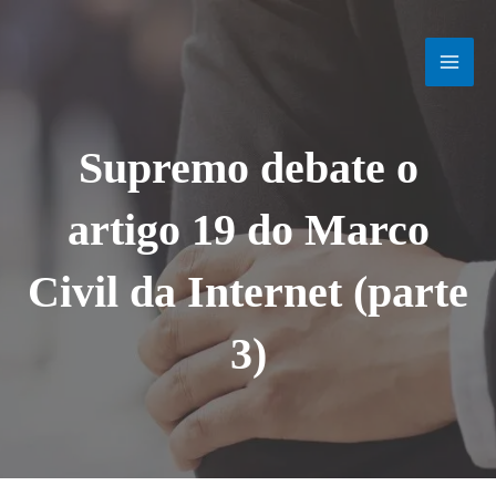
Ir
MAI
para
o
MEN
conteúdo
Supremo debate o
artigo 19 do Marco
Civil da Internet (parte
3)