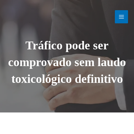
Ir
MAI
para
o
MEN
conteúdo
Tráfico pode ser
comprovado sem laudo
toxicológico definitivo