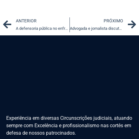
Prev
ANTERIOR
PRÓXIMO
A defensoria pública no enfrentamento do autoritarismo estrutural
Advogada e jornalista discutem carreira jurídica em São Paulo
Experiência em diversas Circunscrições judiciais, atuando
sempre com Excelência e profissionalismo nas cortês em
defesa de nossos patrocinados.