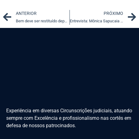
Prev
ANTERIOR
PRÓXIMO
Bem deve ser restituído depois de 3 anos sem inquérito concluso
Entrevista: Mônica Sapucaia Machado, advogada e pesquisadora
Experiência em diversas Circunscrições judiciais, atuando
sempre com Excelência e profissionalismo nas cortês em
defesa de nossos patrocinados.