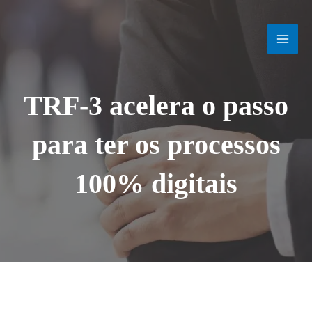
Ir
MAI
para
o
MEN
conteúdo
TRF-3 acelera o passo
para ter os processos
100% digitais