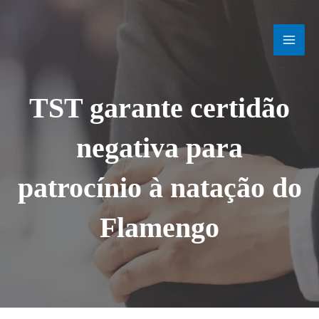
Ir
MAI
para
o
MEN
conteúdo
TST garante certidão
negativa para
patrocínio à natação do
Flamengo