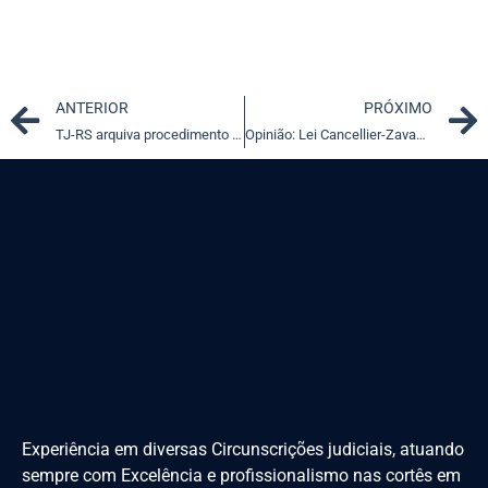
Prev
ANTERIOR
PRÓXIMO
TJ-RS arquiva procedimento contra promotor denunciado por policial
Opinião: Lei Cancellier-Zavaski, a nova lei de abuso de autoridade
Experiência em diversas Circunscrições judiciais, atuando
sempre com Excelência e profissionalismo nas cortês em