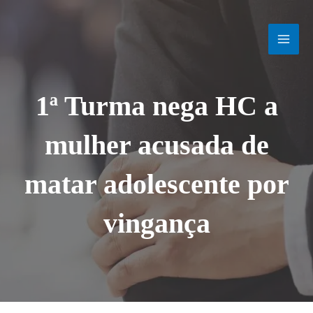
Ir
MAI
para
o
MEN
conteúdo
1ª Turma nega HC a
mulher acusada de
matar adolescente por
vingança