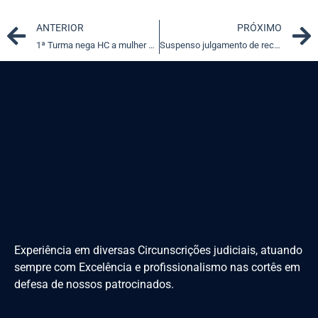
Prev
ANTERIOR
PRÓXIMO
1ª Turma nega HC a mulher acusada de matar adolescente por vingança
Suspenso julgamento de recursos contra decisão que reconheceu elegibilidade de ex-diretor da Ceagesp no pleito de 2018
Experiência em diversas Circunscrições judiciais, atuando
sempre com Excelência e profissionalismo nas cortês em
defesa de nossos patrocinados.