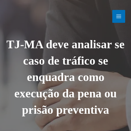
Ir
MAI
para
o
MEN
conteúdo
TJ-MA deve analisar se
caso de tráfico se
enquadra como
execução da pena ou
prisão preventiva