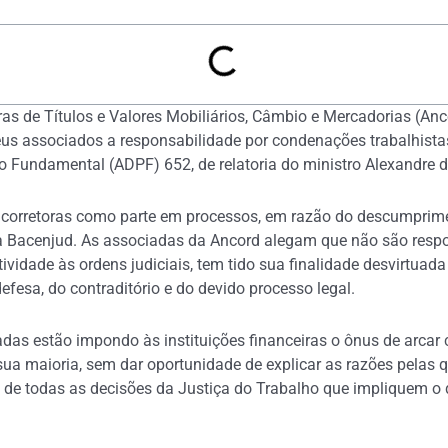
ras de Títulos e Valores Mobiliários, Câmbio e Mercadorias (An
us associados a responsabilidade por condenações trabalhista
o Fundamental (ADPF) 652, de relatoria do ministro Alexandre 
s corretoras como parte em processos, em razão do descumprime
a Bacenjud. As associadas da Ancord alegam que não são respon
tividade às ordens judiciais, tem tido sua finalidade desvirtuad
efesa, do contraditório e do devido processo legal.
as estão impondo às instituições financeiras o ônus de arcar 
sua maioria, sem dar oportunidade de explicar as razões pelas 
de todas as decisões da Justiça do Trabalho que impliquem o 