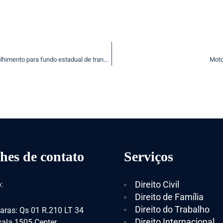
Ruralistas questionam lei de Mato Grosso que obriga recolhimento para fundo estadual de transporte e habitação
Moto
hes de contato
Serviços
Direito Civil
:
Direito de Família
Direito do Trabalho
aras: Qs 01 R.210 LT 34
Direito Internacional
 sala 1505 Center