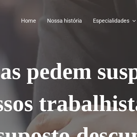
Home
Nossa história
Especialidades
as pedem sus
sos trabalhis
suposto desc