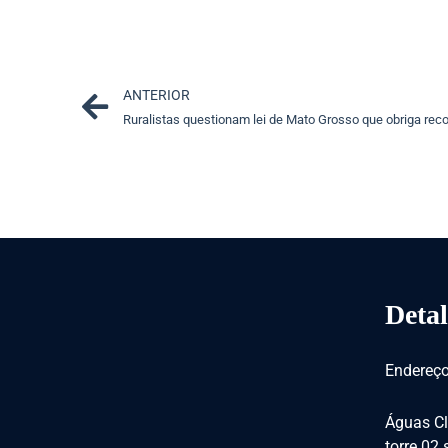
Prev
ANTERIOR
Detal
Endereço
Águas Cl
torre 02