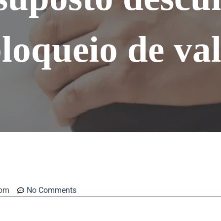
loqueio de va
 pm
No Comments