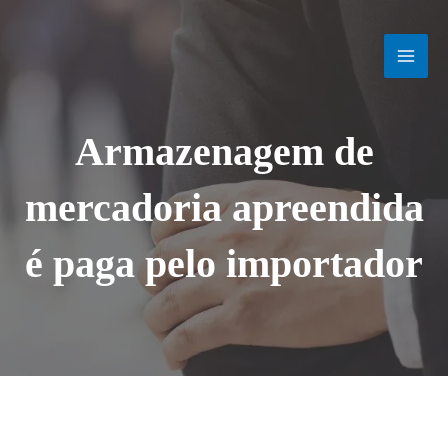
Ir
MAI
para
o
MEN
conteúdo
Armazenagem de
mercadoria apreendida
é paga pelo importador