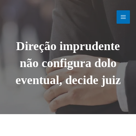
Ir
MAI
para
o
MEN
conteúdo
Direção imprudente
não configura dolo
eventual, decide juiz