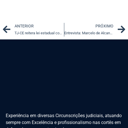
Prev
ANTERIOR
PRÓXIMO
TJ-CE reitera lei estadual contra pulverização aérea de agrotóxicos
Entrevista: Marcelo de Alcantara, da Universidade Ochanomizu
Experiência em diversas Circunscrições judiciais, atuando
sempre com Excelência e profissionalismo nas cortês em