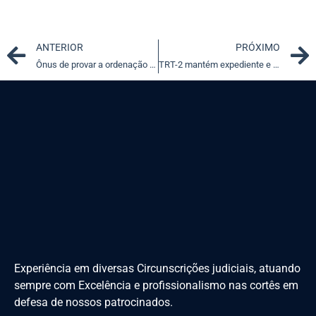
Prev
ANTERIOR
PRÓXIMO
Ônus de provar a ordenação legítima das prioridades orçamentárias
TRT-2 mantém expediente e prazos suspensos; MP-SP cancela sessão
Experiência em diversas Circunscrições judiciais, atuando
sempre com Excelência e profissionalismo nas cortês em
defesa de nossos patrocinados.