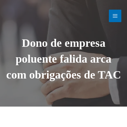
Ir
MAI
para
o
MEN
conteúdo
Dono de empresa
poluente falida arca
com obrigações de TAC