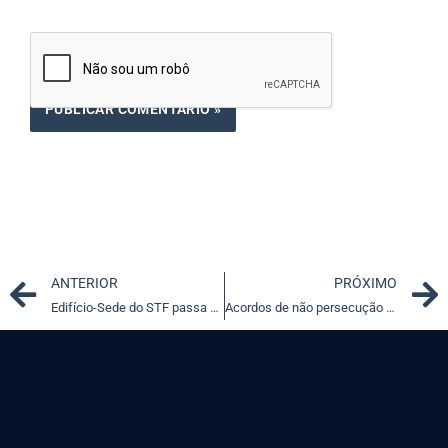
Prev
ANTERIOR
PRÓXIMO
Edifício-Sede do STF passa por restauração das esquadrias
Acordos de não persecução baseados na lei "anticrime" foram destaque