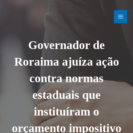
Ir
MAI
para
o
MEN
conteúdo
Governador de
Roraima ajuíza ação
contra normas
estaduais que
instituíram o
orçamento impositivo