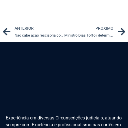
Prev
ANTERIOR
PRÓXIMO
Não cabe ação rescisória contra acórdão que não analisou mérito
Ministro Dias Toffoli determina que UIF informe o nome de agentes e instituições cadastrados para receber relatórios de inteligência
Experiência em diversas Circunscrições judiciais, atuando
sempre com Excelência e profissionalismo nas cortês em