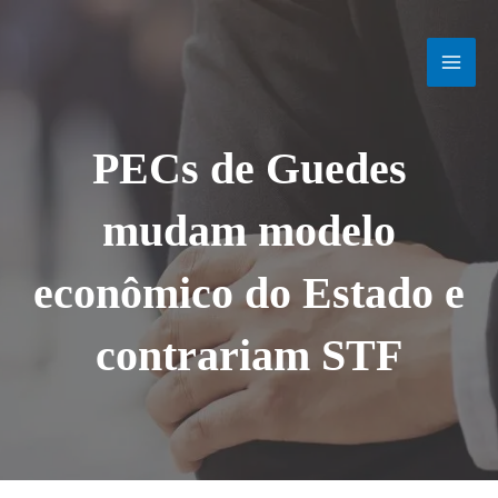
Ir
MAI
para
o
MEN
conteúdo
PECs de Guedes
mudam modelo
econômico do Estado e
contrariam STF