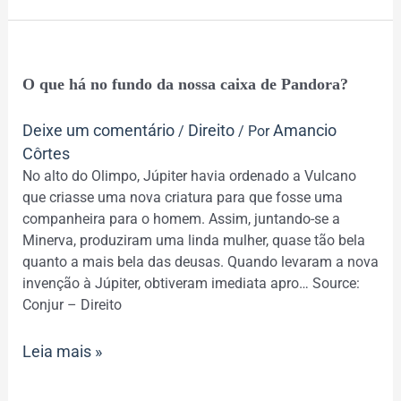
O
O que há no fundo da nossa caixa de Pandora?
que
há
Deixe um comentário
Direito
Amancio
/
/ Por
no
Côrtes
fundo
No alto do Olimpo, Júpiter havia ordenado a Vulcano
da
que criasse uma nova criatura para que fosse uma
nossa
companheira para o homem. Assim, juntando-se a
caixa
Minerva, produziram uma linda mulher, quase tão bela
de
quanto a mais bela das deusas. Quando levaram a nova
Pandora?
invenção à Júpiter, obtiveram imediata apro… Source:
Conjur – Direito
Leia mais »