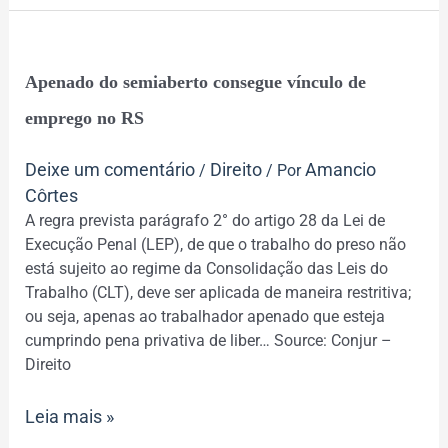
Apenado
Apenado do semiaberto consegue vínculo de
do
semiaberto
emprego no RS
consegue
vínculo
Deixe um comentário
Direito
Amancio
/
/ Por
de
Côrtes
emprego
A regra prevista parágrafo 2° do artigo 28 da Lei de
no
Execução Penal (LEP), de que o trabalho do preso não
RS
está sujeito ao regime da Consolidação das Leis do
Trabalho (CLT), deve ser aplicada de maneira restritiva;
ou seja, apenas ao trabalhador apenado que esteja
cumprindo pena privativa de liber… Source: Conjur –
Direito
Leia mais »