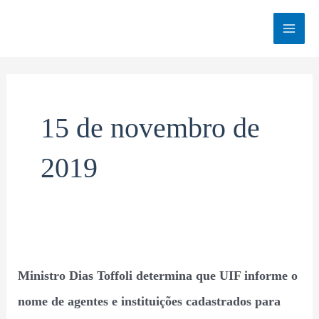
Ir
MAI
para
o
MEN
conteúdo
15 de novembro de
2019
Ministro
Ministro Dias Toffoli determina que UIF informe o
Dias
Toffoli
nome de agentes e instituições cadastrados para
determina