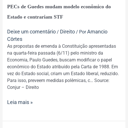
PECs
PECs de Guedes mudam modelo econômico do
de
Guedes
Estado e contrariam STF
mudam
modelo
Deixe um comentário
Direito
Amancio
/
/ Por
econômico
Côrtes
do
As propostas de emenda à Constituição apresentadas
Estado
na quarta-feira passada (6/11) pelo ministro da
e
Economia, Paulo Guedes, buscam modificar o papel
contrariam
econômico do Estado atribuído pela Carta de 1988. Em
STF
vez do Estado social, criam um Estado liberal, reduzido.
Para isso, preveem medidas polêmicas, c… Source:
Conjur – Direito
Leia mais »