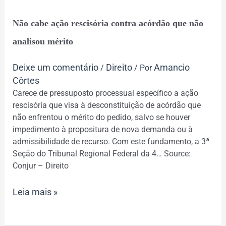
Não
Não cabe ação rescisória contra acórdão que não
cabe
ação
analisou mérito
rescisória
contra
Deixe um comentário
Direito
Amancio
/
/ Por
acórdão
Côrtes
que
Carece de pressuposto processual específico a ação
não
rescisória que visa à desconstituição de acórdão que
analisou
não enfrentou o mérito do pedido, salvo se houver
mérito
impedimento à propositura de nova demanda ou à
admissibilidade de recurso. Com este fundamento, a 3ª
Seção do Tribunal Regional Federal da 4… Source:
Conjur – Direito
Leia mais »