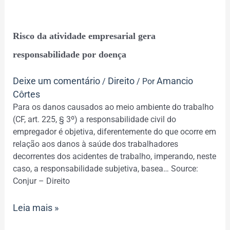
Risco
Risco da atividade empresarial gera
da
atividade
responsabilidade por doença
empresarial
gera
Deixe um comentário
Direito
Amancio
/
/ Por
responsabilidade
Côrtes
por
Para os danos causados ao meio ambiente do trabalho
doença
(CF, art. 225, § 3º) a responsabilidade civil do
empregador é objetiva, diferentemente do que ocorre em
relação aos danos à saúde dos trabalhadores
decorrentes dos acidentes de trabalho, imperando, neste
caso, a responsabilidade subjetiva, basea… Source:
Conjur – Direito
Leia mais »