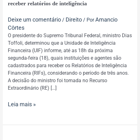
receber relatórios de inteligência
que
UIF
Deixe um comentário
Direito
Amancio
/
/ Por
informe
Côrtes
o
O presidente do Supremo Tribunal Federal, ministro Dias
nome
Toffoli, determinou que a Unidade de Inteligência
de
Financeira (UIF) informe, até as 18h da próxima
agentes
segunda-feira (18), quais instituições e agentes são
e
cadastrados para receber os Relatórios de Inteligência
instituições
Financeira (RIFs), considerando o período de três anos.
cadastrados
A decisão do ministro foi tomada no Recurso
para
Extraordinário (RE) […]
receber
relatórios
Leia mais »
de
inteligência