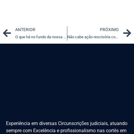
Prev
ANTERIOR
PRÓXIMO
O que há no fundo da nossa caixa de Pandora?
Não cabe ação rescisória contra acórdão que não analisou mérito
Experiência em diversas Circunscrições judiciais, atuando
sempre com Excelência e profissionalismo nas cortês em