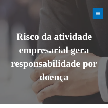
Ir
MAI
para
o
MEN
conteúdo
Risco da atividade
empresarial gera
responsabilidade por
doença