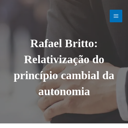
Ir
MAI
para
o
MEN
conteúdo
Rafael Britto:
Relativização do
princípio cambial da
autonomia