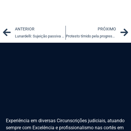
Prev
ANTERIOR
PRÓXIMO
Lunardelli: Sujeição passiva tributária e tese da exclusão do ICMS-ST
Protesto tímido pela progressividade do Fundeb e do Bolsa Família
Experiência em diversas Circunscrições judiciais, atuando
sempre com Excelência e profissionalismo nas cortês em